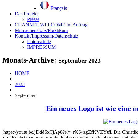
Français
Das Projekt
Presse
CHANNEL WELCOME im Auftrag
Mitmachen/Jobs/Praktikum
Kontakt/Impressum/Datenschutz
Datenschutz
IMPRESSUM
Monats-Archive:
September 2023
HOME
2023
September
Ein neues Logo ist wie eine 
https://youtu.be/jDddSxTjAp8?si=_rXS4zgZfKVZYtfL Die Christlich 
drei Buchstaben wird nur die Farbe geändert, nicht aber eine seit üb