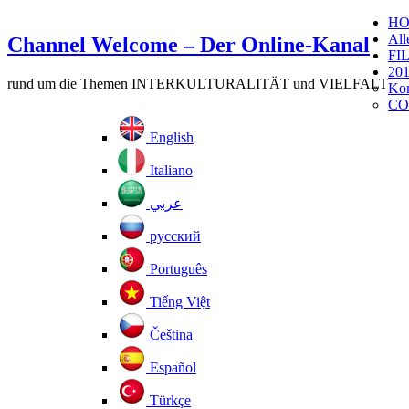
H
All
Channel Welcome – Der Online-Kanal
FI
201
rund um die Themen INTERKULTURALITÄT und VIELFALT
Kom
CO
English
Italiano
عربي
русский
Português
Tiếng Việt
Čeština
Español
Türkçe