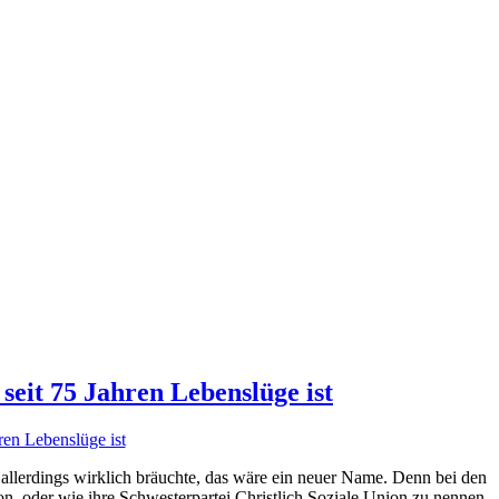
seit 75 Jahren Lebenslüge ist
lerdings wirklich bräuchte, das wäre ein neuer Name. Denn bei den
on, oder wie ihre Schwesterpartei Christlich Soziale Union zu nennen,