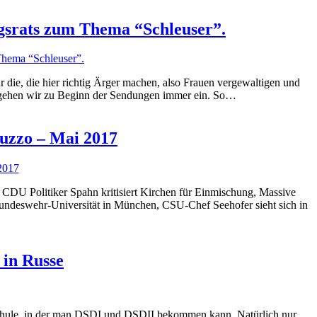
ngsrats zum Thema “Schleuser”.
die, die hier richtig Ärger machen, also Frauen vergewaltigen und
t gehen wir zu Beginn der Sendungen immer ein. So…
iuzzo – Mai 2017
DU Politiker Spahn kritisiert Kirchen für Einmischung, Massive
Bundeswehr-Universität in München, CSU-Chef Seehofer sieht sich in
 in Russe
e Schule, in der man DSDI und DSDII bekommen kann. Natürlich nur,