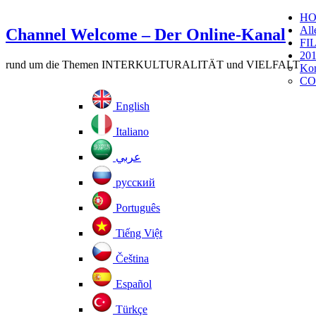
H
All
Channel Welcome – Der Online-Kanal
FI
201
rund um die Themen INTERKULTURALITÄT und VIELFALT
Kom
CO
English
Italiano
عربي
русский
Português
Tiếng Việt
Čeština
Español
Türkçe