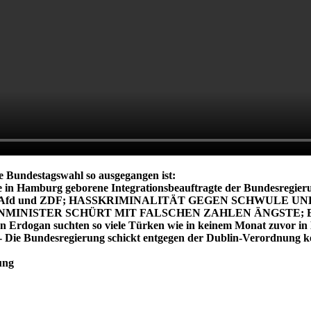
e Bundestagswahl so ausgegangen ist:
in Hamburg geborene Integrationsbeauftragte der Bundesreg
uns Afd und ZDF; HASSKRIMINALITÄT GEGEN SCHWULE UND LE
ER INNENMINISTER SCHÜRT MIT FALSCHEN ZAHLEN ÄNGS
gen Erdogan suchten so viele Türken wie in keinem Monat zu
egierung schickt entgegen der Dublin-Verordnung keine Fl
ung