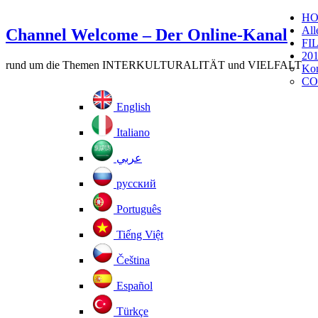
H
All
Channel Welcome – Der Online-Kanal
FI
201
rund um die Themen INTERKULTURALITÄT und VIELFALT
Kom
CO
English
Italiano
عربي
русский
Português
Tiếng Việt
Čeština
Español
Türkçe