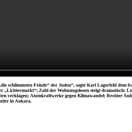
„die schlimmsten Feinde“ der Juden“, sagte Karl Lagerfeld dem fr
r „Lichtermarkt“; Zahl der Wohnungslosen steigt dramatisch; L
ten verklagen;
Atomkraftwerke gegen Klimawandel; Rechter Aufm
nder in Ankara.