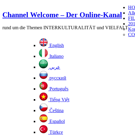
H
All
Channel Welcome – Der Online-Kanal
FI
201
rund um die Themen INTERKULTURALITÄT und VIELFALT
Kom
CO
English
Italiano
عربي
русский
Português
Tiếng Việt
Čeština
Español
Türkçe