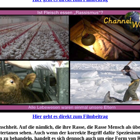
Hier geht es direkt zum Filmbeitrag
enschheit. Auf die nämlich, die ihre Rasse, die Rasse Mensch als ü
tertanen sehen. Auch wenn der korrekte Begriff dafür Speziesism
en zu behandeln, handelt es sich dennoch auch um eine Form von R