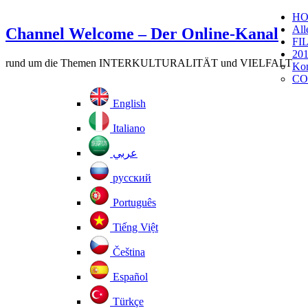
H
All
Channel Welcome – Der Online-Kanal
FI
201
rund um die Themen INTERKULTURALITÄT und VIELFALT
Kom
CO
English
Italiano
عربي
русский
Português
Tiếng Việt
Čeština
Español
Türkçe