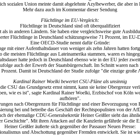
lich sozialen Union meinte damit abgelehnte Azylbewerber, die aber in D
Mehr dazu auch im Kommentar dieser Sendung
Flüchtlinge im EU-Vergleich:
Flüchtlinge in Deutschland sind oft überqualifiziert
rt als in anderen Ländern. Sie haben eine vergleichsweise gute Ausbildung
ierter Flüchtlinge in Deutschland schätzungsweise 71 Prozent, im EU-D
Eine OECD-Studie nennt dafür Gründe:
ge mit einer Aufenthaltsdauer von weniger als zehn Jahren hatten fort
o die meisten Flüchtlinge aus Lateinamerika stammen, waren es hingeg
ltsdauer hatte jedoch in Deutschland ebenso wie in der EU jeder zweite
ie zufolge auch der Erwerb der Staatsbürgerschaft. Im Schnitt waren nach
 Prozent. Damit ist Deutschland der Studie zufolge "die einzige gro
Kardinal Rainer Woelki bewertet CSU-Pläne als unsinnig
die CSU das Grundgesetz ernst nimmt, kann sie keine Obergrenze verl
iben, wie es ist", sagte Kardinal Rainer Woelki, Erzbischof von Köln 
aufhören".
ungen nach Obergrenzen für Flüchtlinge und einer Bevorzugung von Ei
risierung bei und betreibe das Geschäft der Rechtspopulisten von der Af
ch der ehemalige CDU-Generalsekretär Heiner Geißler sieht das ähnli
er Geschichte". Mit ihren Attacken auf die Kanzlerin gefährde sie die 
Heiner Geißler äußerte sich gegenüber der Passauer Neuen Presse:
ionalismus und Abschottung gegenüber Fremden entwickelt. Sie ist wie