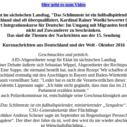
Hier geht es zum Video
 im sächsischen Landtag, "Das Schlimmste ist ein fußballspielen
schland sind oft überqualifiziert, Kardinal Rainer Woelki bewert
rt Integrationskurse für Deutsche: Im Umgang mit Migranten forder
nicht auf Zuwanderer zu beschränken.
Das sind die Themen der Nachrichten aus der 15. Sendung
Kurznachrichten aus Deutschland und der Welt - Oktober 2016
Geschmacklos und peinlich.
AfD-Abgeordneter sorgt für Eklat im sächsischen Landtag
ner Debatte äußerte sich Sebastian Wippel, Abgeordneter der Rechtspop
 Eine Suppe, die niemand bestellt hat, nach dem Rezept 'Wir schaffen 
schland erstmalig mit den Anschlägen in Bayern und Baden-Württemb
aum vorstellbare Satz: "Leider hat es nicht die Verantwortlichen dieser P
lentin Lippmann sagte: „Ich hätte nicht geglaubt, dass man das im 21.
Parlament erzählen könnte."
uch Polizeikommissar ist, entschuldigte seine Geschmacklosigkeit ans
Das Schlimmste ist ein fußballspielender, ministrierender „Sengalese“.
CSU-Generalsekretär über Flüchtlinge
itiker Andreas Scheuer sagte im September im Regensburger Pressecl
galese“. Der über drei Jahre da ist, weil den wirst du nie wieder absch
ist Wirtschaftsflüchtling...