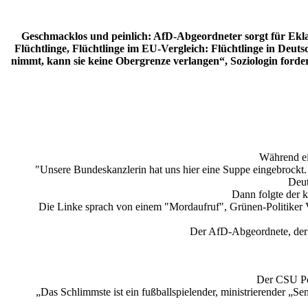
Geschmacklos und peinlich: AfD-Abgeordneter sorgt für Eklat
Flüchtlinge, Flüchtlinge im EU-Vergleich: Flüchtlinge in Deut
nimmt, kann sie keine Obergrenze verlangen“, Soziologin forde
Während ei
"Unsere Bundeskanzlerin hat uns hier eine Suppe eingebrockt.
Deut
Dann folgte der k
Die Linke sprach von einem "Mordaufruf", Grünen-Politiker Va
Der AfD-Abgeordnete, der a
Der CSU Pol
„Das Schlimmste ist ein fußballspielender, ministrierender „Sen