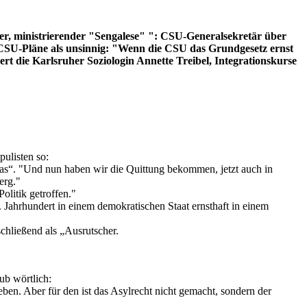
der, ministrierender "Sengalese" ": CSU-Generalsekretär über
et CSU-Pläne als unsinnig: "Wenn die CSU das Grundgesetz ernst
t die Karlsruher Soziologin Annette Treibel, Integrationskurse
ulisten so:
das“. "Und nun haben wir die Quittung bekommen, jetzt auch in
erg."
olitik getroffen."
 Jahrhundert in einem demokratischen Staat ernsthaft in einem
chließend als „Ausrutscher.
ub wörtlich:
ieben. Aber für den ist das Asylrecht nicht gemacht, sondern der