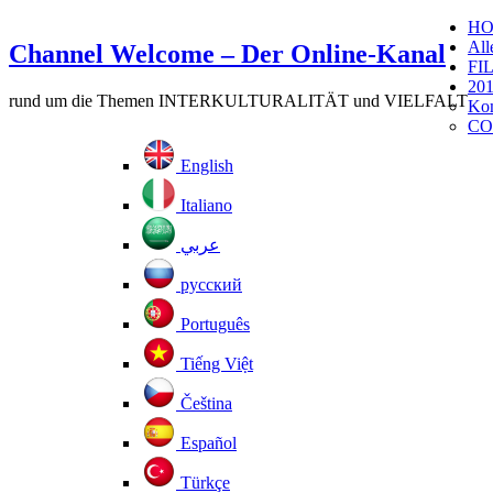
H
All
Channel Welcome – Der Online-Kanal
FI
201
rund um die Themen INTERKULTURALITÄT und VIELFALT
Kom
CO
English
Italiano
عربي
русский
Português
Tiếng Việt
Čeština
Español
Türkçe