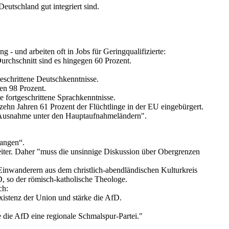
eutschland gut integriert sind.
 - und arbeiten oft in Jobs für Geringqualifizierte:
urchschnitt sind es hingegen 60 Prozent.
geschrittene Deutschkenntnisse.
en 98 Prozent.
 fortgeschrittene Sprachkenntnisse.
 zehn Jahren 61 Prozent der Flüchtlinge in der EU eingebürgert.
ße Ausnahme unter den Hauptaufnahmeländern".
angen“.
weiter. Daher "muss die unsinnige Diskussion über Obergrenzen
nwanderern aus dem christlich-abendländischen Kulturkreis
D, so der römisch-katholische Theologe.
ch:
Existenz der Union und stärke die AfD.
 die AfD eine regionale Schmalspur-Partei."