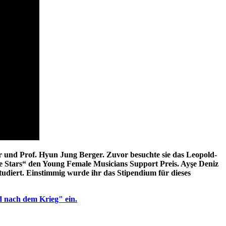
r und Prof. Hyun Jung Berger. Zuvor besuchte sie das Leopold-
e Stars“ den Young Female Musicians Support Preis. Ayşe Deniz
tudiert. Einstimmig wurde ihr das Stipendium für dieses
d nach dem Krieg" ein.