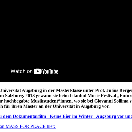
iversität Augsburg in der Masterklasse unter Prof. Julius Berge
 Salzburg. 2018 gewann sie beim Istanbul Music Festival „Futur
ür hochbegabte Musikstudent*innen, wo sie bei Giovanni Sollima s
ich für ihren Master an der Universität in Augsburg vor.
 zu dem Dokumentarfilm "Keine Eier im Winter - Augsburg vor un
ng von MASS FOR PEACE hier: