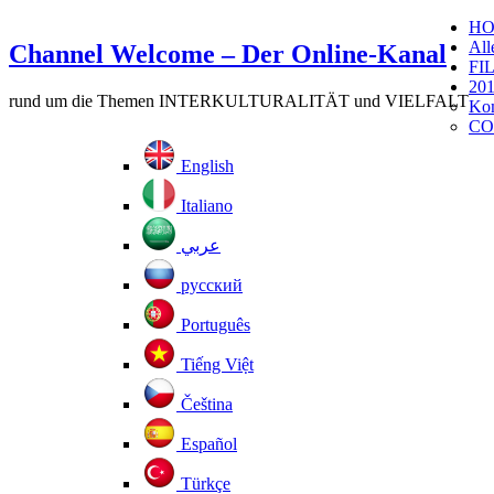
H
All
Channel Welcome – Der Online-Kanal
FI
201
rund um die Themen INTERKULTURALITÄT und VIELFALT
Kom
CO
English
Italiano
عربي
русский
Português
Tiếng Việt
Čeština
Español
Türkçe