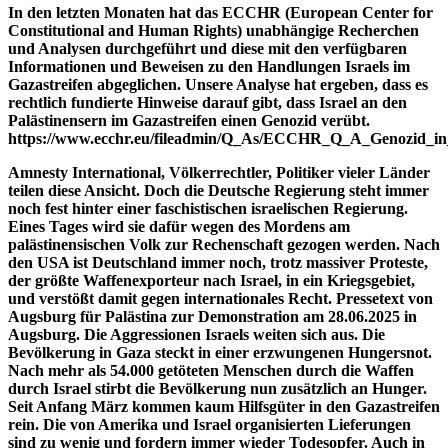
In den letzten Monaten hat das ECCHR (European Center for
Constitutional and Human Rights) unabhängige Recherchen
und Analysen durchgeführt und diese mit den verfügbaren
Informationen und Beweisen zu den Handlungen Israels im
Gazastreifen abgeglichen. Unsere Analyse hat ergeben, dass es
rechtlich fundierte Hinweise darauf gibt, dass Israel an den
Palästinensern im Gazastreifen einen Genozid verübt.
https://www.ecchr.eu/fileadmin/Q_As/ECCHR_Q_A_Genozid_in
Amnesty International, Völkerrechtler, Politiker vieler Länder
teilen diese Ansicht. Doch die Deutsche Regierung steht immer
noch fest hinter einer faschistischen israelischen Regierung.
Eines Tages wird sie dafür wegen des Mordens am
palästinensischen Volk zur Rechenschaft gezogen werden. Nach
den USA ist Deutschland immer noch, trotz massiver Proteste,
der größte Waffenexporteur nach Israel, in ein Kriegsgebiet,
und verstößt damit gegen internationales Recht. Pressetext von
Augsburg für Palästina zur Demonstration am 28.06.2025 in
Augsburg. Die Aggressionen Israels weiten sich aus. Die
Bevölkerung in Gaza steckt in einer erzwungenen Hungersnot.
Nach mehr als 54.000 getöteten Menschen durch die Waffen
durch Israel stirbt die Bevölkerung nun zusätzlich an Hunger.
Seit Anfang März kommen kaum Hilfsgüter in den Gazastreifen
rein. Die von Amerika und Israel organisierten Lieferungen
sind zu wenig und fordern immer wieder Todesopfer. Auch in