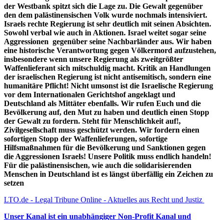
der Westbank spitzt sich die Lage zu. Die Gewalt gegenüber
den dem palästinensischen Volk wurde nochmals intensiviert.
Israels rechte Regierung ist sehr deutlich mit seinen Absichten.
Sowohl verbal wie auch in Aktionen. Israel weitet sogar seine
Aggressionen gegenüber seine Nachbarländer aus. Wir haben
eine historische Verantwortung gegen Völkermord aufzustehen,
insbesondere wenn unsere Regierung als zweitgrößter
Waffenlieferant sich mitschuldig macht. Kritik an Handlungen
der israelischen Regierung ist nicht antisemitisch, sondern eine
humanitäre Pflicht! Nicht umsonst ist die Israelische Regierung
vor dem Internationalen Gerichtshof angeklagt und
Deutschland als Mittäter ebenfalls. Wir rufen Euch und die
Bevölkerung auf, den Mut zu haben und deutlich einen Stopp
der Gewalt zu fordern. Steht für Menschlichkeit auf!,
Zivilgesellschaft muss geschützt werden. Wir fordern einen
sofortigen Stopp der Waffenlieferungen, sofortige
Hilfsmaßnahmen für die Bevölkerung und Sanktionen gegen
die Aggressionen Israels! Unsere Politik muss endlich handeln!
Für die palästinensischen, wie auch die solidarisierenden
Menschen in Deutschland ist es längst überfällig ein Zeichen zu
setzen
LTO.de - Legal Tribune Online - Aktuelles aus Recht und Justiz
Unser Kanal ist ein unabhängiger Non-Profit Kanal und