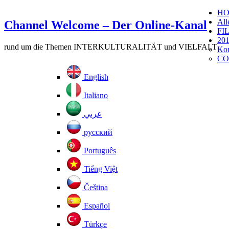
H
All
Channel Welcome – Der Online-Kanal
FI
201
rund um die Themen INTERKULTURALITÄT und VIELFALT
Kom
CO
English
Italiano
عربي
русский
Português
Tiếng Việt
Čeština
Español
Türkçe