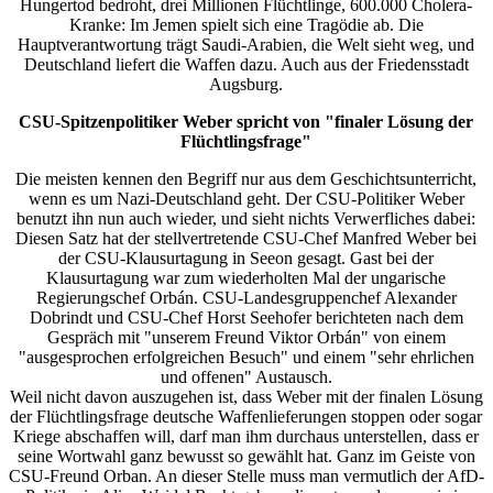
Hungertod bedroht, drei Millionen Flüchtlinge, 600.000 Cholera-
Kranke: Im Jemen spielt sich eine Tragödie ab. Die
Hauptverantwortung trägt Saudi-Arabien, die Welt sieht weg, und
Deutschland liefert die Waffen dazu. Auch aus der Friedensstadt
Augsburg.
CSU-Spitzenpolitiker Weber spricht von "finaler Lösung der
Flüchtlingsfrage"
Die meisten kennen den Begriff nur aus dem Geschichtsunterricht,
wenn es um Nazi-Deutschland geht. Der CSU-Politiker Weber
benutzt ihn nun auch wieder, und sieht nichts Verwerfliches dabei:
Diesen Satz hat der stellvertretende CSU-Chef Manfred Weber bei
der CSU-Klausurtagung in Seeon gesagt. Gast bei der
Klausurtagung war zum wiederholten Mal der ungarische
Regierungschef Orbán. CSU-Landesgruppenchef Alexander
Dobrindt und CSU-Chef Horst Seehofer berichteten nach dem
Gespräch mit "unserem Freund Viktor Orbán" von einem
"ausgesprochen erfolgreichen Besuch" und einem "sehr ehrlichen
und offenen" Austausch.
Weil nicht davon auszugehen ist, dass Weber mit der finalen Lösung
der Flüchtlingsfrage deutsche Waffenlieferungen stoppen oder sogar
Kriege abschaffen will, darf man ihm durchaus unterstellen, dass er
seine Wortwahl ganz bewusst so gewählt hat. Ganz im Geiste von
CSU-Freund Orban. An dieser Stelle muss man vermutlich der AfD-