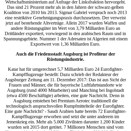
Wirtschaftsministerium auf Anfrage der Linksfraktion hervorgeht.
Das sind 21 Prozent mehr als in den Jahren der schwarz-gelben
Koalition von 2010 bis 2013. Sigmar Gabriel versprach noch 2013
eine restriktive Genehmigungspraxis durchzusetzen. Der verweist
jetzt auf bestehende Altverträge. Allein 2017 wurden Waffen und
andere Rüstungsgüter im Wert von 3,79 Milliarden Euro an
Drittländer exportiert, vorwiegend in den arabischen Raum und in
Spannungsgebiete. Nummer 1 der Adresaten ist Algerien mit einem
Exportwert von 1,36 Milliarden Euro.
Auch die Friedensstadt Augsburg ist Profiteur der
Rüstungsindustrie.
Katar hat für umgerechnet 5,7 Milliarden Euro 24 Eurofighter-
Kampfflugzeuge bestellt: Dazu schrieb der Redakteur der
Augsburger Zeitung am 11. Dezember 2017: Das ist aus Sicht der
Frauen und Männer, die für bayerische Luftfahrtstandorte wie
Augsburg (rund 4000 Mitarbeiter) und Manching bei Ingolstadt
(etwa 4500 Beschäftigte) arbeiten, eine gute Nachricht. Denn in
Augsburg entstehen bei Premium Aerotec traditionell die
technologisch anspruchsvollen Rumpfmittelteile der Eurofighter.
Eine gute Nachricht? - Saudi Arabien hatte bereits 72 Eurofighter-
Kampfflugzeuge erworben und setzt die unter anderem im
Jemenkrieg ein. Mehr als 5.000 Zivilisten darunter 1.200 Kinder
wurden seit 2015 dort getötet. 7 Millionen Menschen sind vom