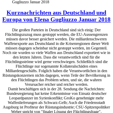
Gugliuzzo Januar 2018
Kurznachrichten aus Deutschland und
Europa von Elena Gugliuzzo Januar 2018
Die großen Parteien in Deutschland sind sich einig: Der
Flüchtlingszuzug muss gestoppt werden, die EU-Aussengrenzen
müssen davor besser gesichert werden. Die milliardenschweren
Waffenexporte aus Deutschland in die Krisenregionen dieser Welt
müssen dagegen scheinbar nicht gestoppt werden, im Gegenteil.
Noch nie wurden so viele Waffen aus Deutschland exportiert wie in
den letzten Jahren. Dass die verantwortlich sind für die
Flüchtlingsströme wird gerne verschwiegen. Schließlich sind die
Flüchtlinge nur sogenannte Kollateralschäden eines
Milliardengeschäfts. Folglich haben die Verantwortlichen in den
Rüstungskonzernen nichts dagegen, wenn Teile der Bevölkerung in
den Flüchtlingen das Problem sehen, und sie, die wahren
Verursacher reicher und reicher werden.
Damit beschäftigen sich in der 28. Sendung die Nachrichten:
Bundesregierung hat keine Erkenntnisse von Einsatz deutscher
Leopardpanzer im Syrienkonflikt; GroKo genehmigte mehr
Waffenlieferungen als Schwarz-Gelb; Auch die Friedensstadt
Augsburg ist Profiteur der Rüstungsindustrie; CSU-Spitzenpolitiker
Weber spricht von "finaler Lösung der Flüchtlingsfrage".