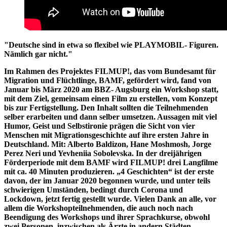
"Deutsche sind in etwa so flexibel wie PLAYMOBIL- Figuren.
Nämlich gar nicht."
Im Rahmen des Projektes FILMUP!, das vom Bundesamt für
Migration und Flüchtlinge, BAMF, gefördert wird, fand von
Januar bis März 2020 am BBZ- Augsburg ein Workshop statt,
mit dem Ziel, gemeinsam einen Film zu erstellen, vom Konzept
bis zur Fertigstellung. Den Inhalt sollten die Teilnehmenden
selber erarbeiten und dann selber umsetzen. Aussagen mit viel
Humor, Geist und Selbstironie prägen die Sicht von vier
Menschen mit Migrationsgeschichte auf ihre ersten Jahre in
Deutschland. Mit: Alberto Baldizon, Hane Moshmosh, Jorge
Perez Neri und Yevheniia Sobolevska. In der dreijährigen
Förderperiode mit dem BAMF wird FILMUP! drei Langfilme
mit ca. 40 Minuten produzieren. „4 Geschichten“ ist der erste
davon, der im Januar 2020 begonnen wurde, und unter teils
schwierigen Umständen, bedingt durch Corona und
Lockdown, jetzt fertig gestellt wurde. Vielen Dank an alle, vor
allem die Workshopteilnehmenden, die auch noch nach
Beendigung des Workshops und ihrer Sprachkurse, obwohl
zwei Personen, inzwischen als Ärzte in andern Städten