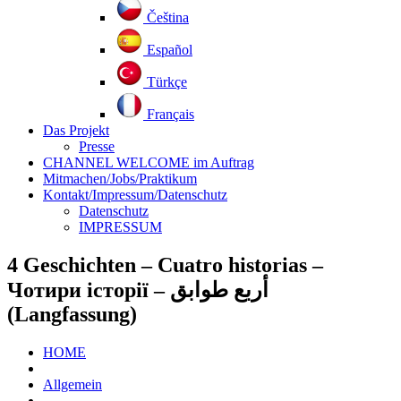
Čeština
Español
Türkçe
Français
Das Projekt
Presse
CHANNEL WELCOME im Auftrag
Mitmachen/Jobs/Praktikum
Kontakt/Impressum/Datenschutz
Datenschutz
IMPRESSUM
4 Geschichten – Cuatro historias –
Чотири історії – أربع طوابق
(Langfassung)
HOME
Allgemein